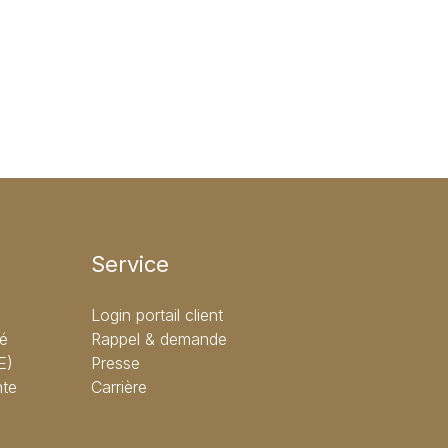
Service
Login portail client
té
Rappel & demande
E)
Presse
nte
Carrière