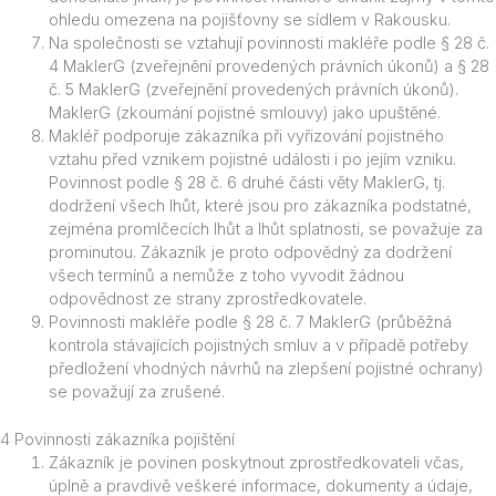
ohledu omezena na pojišťovny se sídlem v Rakousku.
Na společnosti se vztahují povinnosti makléře podle § 28 č.
4 MaklerG (zveřejnění provedených právních úkonů) a § 28
č. 5 MaklerG (zveřejnění provedených právních úkonů).
MaklerG (zkoumání pojistné smlouvy) jako upuštěné.
Makléř podporuje zákazníka při vyřizování pojistného
vztahu před vznikem pojistné události i po jejím vzniku.
Povinnost podle § 28 č. 6 druhé části věty MaklerG, tj.
dodržení všech lhůt, které jsou pro zákazníka podstatné,
zejména promlčecích lhůt a lhůt splatnosti, se považuje za
prominutou. Zákazník je proto odpovědný za dodržení
všech termínů a nemůže z toho vyvodit žádnou
odpovědnost ze strany zprostředkovatele.
Povinnosti makléře podle § 28 č. 7 MaklerG (průběžná
kontrola stávajících pojistných smluv a v případě potřeby
předložení vhodných návrhů na zlepšení pojistné ochrany)
se považují za zrušené.
4 Povinnosti zákazníka pojištění
Zákazník je povinen poskytnout zprostředkovateli včas,
úplně a pravdivě veškeré informace, dokumenty a údaje,