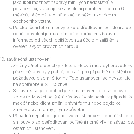
jakoukoli možnost nápravy minulých nedostatků v
poradenství, zkracuje se absolutní promlčecí lhůta na 6
měsíců, přičemž tato lhůta začíná běžet ukončením
obchodního vztahu.
Po ukončení této smlouvy o zprostředkování pojištění a po
odnětí povolení je makléř nadále oprávněn získávat
informace od všech pojišťoven za účelem zajištění a
ověření svých provizních nároků.
10. závěrečná ustanovení
Změny a/nebo dodatky k této smlouvě musí být provedeny
písemně, aby byly platné; to platí i pro případné upuštění od
požadavku písemné formy. Toto ustanovení se nevztahuje
na spotřebitele (§ 1 KSchG).
Smluvní strany se dohodly, že ustanovení této smlouvy o
zprostředkování pojištění zůstávají v platnosti i v případě, že
makléř nebo klient změní právní formu nebo dojde ke
změně právní formy jiným způsobem.
Případná neplatnost jednotlivých ustanovení nebo částí této
smlouvy o zprostředkování pojištění nemá vliv na závaznost
ostatních ustanovení.