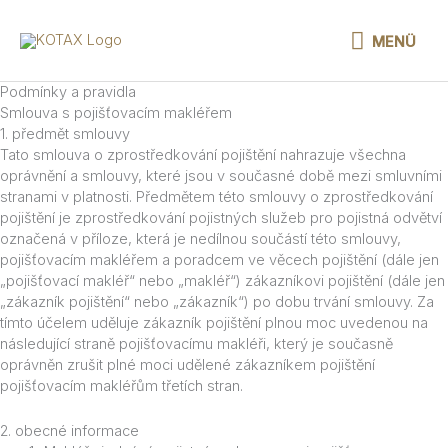
Přeskočit
na
MENÜ
MENÜ
obsah
Podmínky a pravidla
Smlouva s pojišťovacím makléřem
1. předmět smlouvy
Tato smlouva o zprostředkování pojištění nahrazuje všechna
oprávnění a smlouvy, které jsou v současné době mezi smluvními
stranami v platnosti. Předmětem této smlouvy o zprostředkování
pojištění je zprostředkování pojistných služeb pro pojistná odvětví
označená v příloze, která je nedílnou součástí této smlouvy,
pojišťovacím makléřem a poradcem ve věcech pojištění (dále jen
„pojišťovací makléř“ nebo „makléř“) zákazníkovi pojištění (dále jen
„zákazník pojištění“ nebo „zákazník“) po dobu trvání smlouvy. Za
tímto účelem uděluje zákazník pojištění plnou moc uvedenou na
následující straně pojišťovacímu makléři, který je současně
oprávněn zrušit plné moci udělené zákazníkem pojištění
pojišťovacím makléřům třetích stran.
2. obecné informace