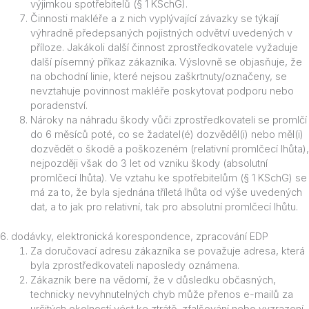
výjimkou spotřebitelů (§ 1 KSchG).
Činnosti makléře a z nich vyplývající závazky se týkají
výhradně předepsaných pojistných odvětví uvedených v
příloze. Jakákoli další činnost zprostředkovatele vyžaduje
další písemný příkaz zákazníka. Výslovně se objasňuje, že
na obchodní linie, které nejsou zaškrtnuty/označeny, se
nevztahuje povinnost makléře poskytovat podporu nebo
poradenství.
Nároky na náhradu škody vůči zprostředkovateli se promlčí
do 6 měsíců poté, co se žadatel(é) dozvěděl(i) nebo měl(i)
dozvědět o škodě a poškozeném (relativní promlčecí lhůta),
nejpozději však do 3 let od vzniku škody (absolutní
promlčecí lhůta). Ve vztahu ke spotřebitelům (§ 1 KSchG) se
má za to, že byla sjednána tříletá lhůta od výše uvedených
dat, a to jak pro relativní, tak pro absolutní promlčecí lhůtu.
6. dodávky, elektronická korespondence, zpracování EDP
Za doručovací adresu zákazníka se považuje adresa, která
byla zprostředkovateli naposledy oznámena.
Zákazník bere na vědomí, že v důsledku občasných,
technicky nevyhnutelných chyb může přenos e-mailů za