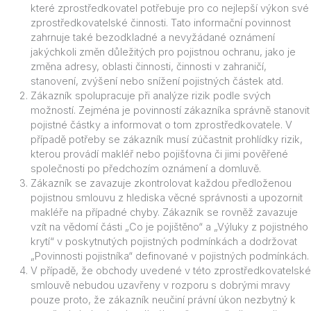
které zprostředkovatel potřebuje pro co nejlepší výkon své
zprostředkovatelské činnosti. Tato informační povinnost
zahrnuje také bezodkladné a nevyžádané oznámení
jakýchkoli změn důležitých pro pojistnou ochranu, jako je
změna adresy, oblasti činnosti, činnosti v zahraničí,
stanovení, zvýšení nebo snížení pojistných částek atd.
Zákazník spolupracuje při analýze rizik podle svých
možností. Zejména je povinností zákazníka správně stanovit
pojistné částky a informovat o tom zprostředkovatele. V
případě potřeby se zákazník musí zúčastnit prohlídky rizik,
kterou provádí makléř nebo pojišťovna či jimi pověřené
společnosti po předchozím oznámení a domluvě.
Zákazník se zavazuje zkontrolovat každou předloženou
pojistnou smlouvu z hlediska věcné správnosti a upozornit
makléře na případné chyby. Zákazník se rovněž zavazuje
vzít na vědomí části „Co je pojištěno“ a „Výluky z pojistného
krytí“ v poskytnutých pojistných podmínkách a dodržovat
„Povinnosti pojistníka“ definované v pojistných podmínkách.
V případě, že obchody uvedené v této zprostředkovatelské
smlouvě nebudou uzavřeny v rozporu s dobrými mravy
pouze proto, že zákazník neučiní právní úkon nezbytný k