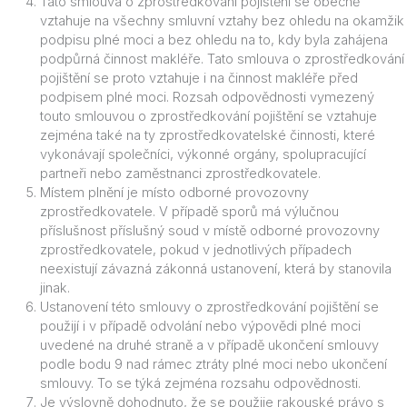
Tato smlouva o zprostředkování pojištění se obecně
vztahuje na všechny smluvní vztahy bez ohledu na okamžik
podpisu plné moci a bez ohledu na to, kdy byla zahájena
podpůrná činnost makléře. Tato smlouva o zprostředkování
pojištění se proto vztahuje i na činnost makléře před
podpisem plné moci. Rozsah odpovědnosti vymezený
touto smlouvou o zprostředkování pojištění se vztahuje
zejména také na ty zprostředkovatelské činnosti, které
vykonávají společníci, výkonné orgány, spolupracující
partneři nebo zaměstnanci zprostředkovatele.
Místem plnění je místo odborné provozovny
zprostředkovatele. V případě sporů má výlučnou
příslušnost příslušný soud v místě odborné provozovny
zprostředkovatele, pokud v jednotlivých případech
neexistují závazná zákonná ustanovení, která by stanovila
jinak.
Ustanovení této smlouvy o zprostředkování pojištění se
použijí i v případě odvolání nebo výpovědi plné moci
uvedené na druhé straně a v případě ukončení smlouvy
podle bodu 9 nad rámec ztráty plné moci nebo ukončení
smlouvy. To se týká zejména rozsahu odpovědnosti.
Je výslovně dohodnuto, že se použije rakouské právo s