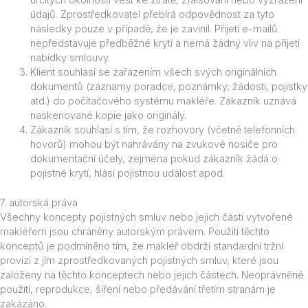
určitých okolností vést ke ztrátě, zfalšování nebo vyzrazení
údajů. Zprostředkovatel přebírá odpovědnost za tyto
následky pouze v případě, že je zavinil. Přijetí e-mailů
nepředstavuje předběžné krytí a nemá žádný vliv na přijetí
nabídky smlouvy.
Klient souhlasí se zařazením všech svých originálních
dokumentů (záznamy poradce, poznámky, žádosti, pojistky
atd.) do počítačového systému makléře. Zákazník uznává
naskenované kopie jako originály.
Zákazník souhlasí s tím, že rozhovory (včetně telefonních
hovorů) mohou být nahrávány na zvukové nosiče pro
dokumentační účely, zejména pokud zákazník žádá o
pojistné krytí, hlásí pojistnou událost apod.
7. autorská práva
Všechny koncepty pojistných smluv nebo jejich části vytvořené
makléřem jsou chráněny autorským právem. Použití těchto
konceptů je podmíněno tím, že makléř obdrží standardní tržní
provizi z jím zprostředkovaných pojistných smluv, které jsou
založeny na těchto konceptech nebo jejich částech. Neoprávněné
použití, reprodukce, šíření nebo předávání třetím stranám je
zakázáno.