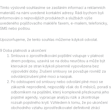
Tímto výslovně souhlasíme se zasíláním informací a reklamních
materiálů na námi uvedené kontaktní adresy. Rádi bychom byli
informováni o nejnovějších produktech a službách výše
uvedeného pojišťovacího makléře faxem, e-mailem, telefonicky,
SMS nebo poštou.
Upozorňujeme, že tento souhlas můžeme kdykoli odvolat.
9 Doba platnosti a ukončení
Smlouva o zprostředkování pojištění vstupuje v platnost
dnem podpisu, uzavírá se na dobu neurčitou a může být
kteroukoli ze stran kdykoli písemně vypovězena bez
výpovědní doby. Zrušení smlouvy se považuje rovněž za
odvolání/zrušení plné moci a naopak.
Po odstoupení od smlouvy nebo odvolání plné moci se
zákazník neprodleně, nejpozději však do 6 měsíců, poradí s
odborníkem na pojištění, který komplexně přezkoumá jeho
pojistné agendy, vypracuje analýzu rizik a zkontroluje
rozsah pojistného krytí. Vzhledem k tomu, že po ukončení
obchodního vztahu zprostředkovatel definitivně ztrácí