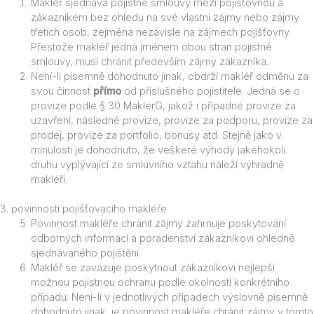
Makléř sjednává pojistné smlouvy mezi pojišťovnou a
zákazníkem bez ohledu na své vlastní zájmy nebo zájmy
třetích osob, zejména nezávisle na zájmech pojišťovny.
Přestože makléř jedná jménem obou stran pojistné
smlouvy, musí chránit především zájmy zákazníka.
Není-li písemně dohodnuto jinak, obdrží makléř odměnu za
svou činnost
přímo
od příslušného pojistitele. Jedná se o
provize podle § 30 MaklerG, jakož i případné provize za
uzavření, následné provize, provize za podporu, provize za
prodej, provize za portfolio, bonusy atd. Stejně jako v
minulosti je dohodnuto, že veškeré výhody jakéhokoli
druhu vyplývající ze smluvního vztahu náleží výhradně
makléři.
3. povinnosti pojišťovacího makléře
Povinnost makléře chránit zájmy zahrnuje poskytování
odborných informací a poradenství zákazníkovi ohledně
sjednávaného pojištění.
Makléř se zavazuje poskytnout zákazníkovi nejlepší
možnou pojistnou ochranu podle okolností konkrétního
případu. Není-li v jednotlivých případech výslovně písemně
dohodnuto jinak, je povinnost makléře chránit zájmy v tomto