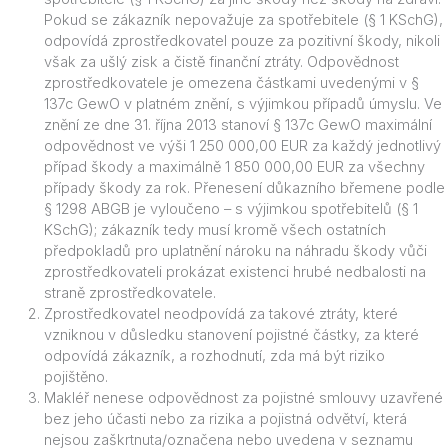
Pokud se zákazník nepovažuje za spotřebitele (§ 1 KSchG),
odpovídá zprostředkovatel pouze za pozitivní škody, nikoli
však za ušlý zisk a čistě finanční ztráty. Odpovědnost
zprostředkovatele je omezena částkami uvedenými v §
137c GewO v platném znění, s výjimkou případů úmyslu. Ve
znění ze dne 31. října 2013 stanoví § 137c GewO maximální
odpovědnost ve výši 1 250 000,00 EUR za každý jednotlivý
případ škody a maximálně 1 850 000,00 EUR za všechny
případy škody za rok. Přenesení důkazního břemene podle
§ 1298 ABGB je vyloučeno – s výjimkou spotřebitelů (§ 1
KSchG); zákazník tedy musí kromě všech ostatních
předpokladů pro uplatnění nároku na náhradu škody vůči
zprostředkovateli prokázat existenci hrubé nedbalosti na
straně zprostředkovatele.
Zprostředkovatel neodpovídá za takové ztráty, které
vzniknou v důsledku stanovení pojistné částky, za které
odpovídá zákazník, a rozhodnutí, zda má být riziko
pojištěno.
Makléř nenese odpovědnost za pojistné smlouvy uzavřené
bez jeho účasti nebo za rizika a pojistná odvětví, která
nejsou zaškrtnuta/označena nebo uvedena v seznamu