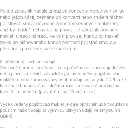
Pokud zákazník nadále zneužívá koncepty pojistných smluv
nebo jejich částí, zejména po konverzi nebo zrušení těchto
pojistných smluv původně zprostředkovaných makléřem,
aniž by makléř měl nárok na provizi, je zákazník povinen
makléři uhradit náhradu ve výši provize, kterou by makléř
získal do plánovaného konce platnosti pojistné smlouvy
původně zprostředkované makléřem.
8. důvěrnost - ochrana údajů
Výslovně bereme na vědomí, že v průběhu realizace objednávky
nebo plnění smluvních závazků výše uvedeného pojišťovacího
makléře budou zpracovávány osobní údaje ve smyslu GDPR a že
tyto údaje budou v rámci plnění smluvních závazků předávány
také třetím osobám (právníkům, pojišťovnám atd.).
Výše uvedený pojišťovací makléř je dále oprávněn udělit souhlas s
použitím našich údajů (s výjimkou citlivých údajů ve smyslu § 9
GDPR).