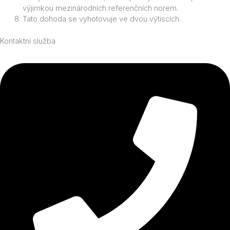
výjimkou mezinárodních referenčních norem.
Tato dohoda se vyhotovuje ve dvou výtiscích.
Kontaktní služba