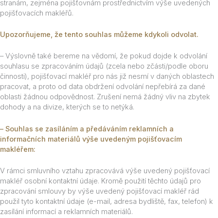
stranám, zejména pojišťovnám prostřednictvím výše uvedených
pojišťovacích makléřů.
Upozorňujeme, že tento souhlas můžeme kdykoli odvolat.
– Výslovně také bereme na vědomí, že pokud dojde k odvolání
souhlasu se zpracováním údajů (zcela nebo zčásti/podle oboru
činnosti), pojišťovací makléř pro nás již nesmí v daných oblastech
pracovat, a proto od data obdržení odvolání nepřebírá za dané
oblasti žádnou odpovědnost. Zrušení nemá žádný vliv na zbytek
dohody a na divize, kterých se to netýká.
– Souhlas se zasíláním a předáváním reklamních a
informačních materiálů výše uvedeným pojišťovacím
makléřem:
V rámci smluvního vztahu zpracovává výše uvedený pojišťovací
makléř osobní kontaktní údaje. Kromě použití těchto údajů pro
zpracování smlouvy by výše uvedený pojišťovací makléř rád
použil tyto kontaktní údaje (e-mail, adresa bydliště, fax, telefon) k
zasílání informací a reklamních materiálů.