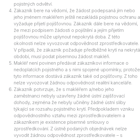
pojistných odvětví.
Zákazník bere na vědomí, že žádost podepsaná jím nebo
jeho jménem makléřem ještě nezakládá pojistnou ochranu a
vyžaduje přijetí pojišťovnou. Zákazník dále bere na vědomí,
že mezi podpisem žádosti o pojištění a jejím přijetím
pojišťovnou může uplynout nepokrytá doba. Z této
okolnosti nelze vyvozovat odpovědnost zprostředkovatele.
V případě, že zákazník požaduje předběžné krytí na nekrytá
období, musí podat písemnou žádost makléři.
Makléř není povinen předávat zákazníkovi informace o
nedoplatcích pojistného a s nimi spojené upomínky, protože
tyto informace dostává zákazník také od pojišťovny. Z toho
nelze vyvozovat žádnou odpovědnost realitní kanceláře.
Zákazník potvrzuje, že s makléřem a/nebo jeho
zaměstnanci nebyly uzavřeny žádné ústní zajišťovací
dohody, zejména že nebyly učiněny žádné ústní sliby
týkající se rozsahu pojistného krytí. Předpokladem vzniku
odpovědnostního vztahu mezi zprostředkovatelem a
zákazníkem je existence písemné smlouvy o
zprostředkování. Z ústně podaných objednávek nelze
vyvodit žádnou odpovědnost zprostředkovatele – s