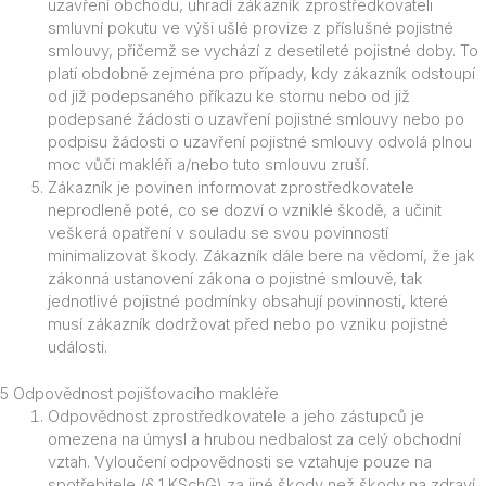
uzavření obchodu, uhradí zákazník zprostředkovateli
smluvní pokutu ve výši ušlé provize z příslušné pojistné
smlouvy, přičemž se vychází z desetileté pojistné doby. To
platí obdobně zejména pro případy, kdy zákazník odstoupí
od již podepsaného příkazu ke stornu nebo od již
podepsané žádosti o uzavření pojistné smlouvy nebo po
podpisu žádosti o uzavření pojistné smlouvy odvolá plnou
moc vůči makléři a/nebo tuto smlouvu zruší.
Zákazník je povinen informovat zprostředkovatele
neprodleně poté, co se dozví o vzniklé škodě, a učinit
veškerá opatření v souladu se svou povinností
minimalizovat škody. Zákazník dále bere na vědomí, že jak
zákonná ustanovení zákona o pojistné smlouvě, tak
jednotlivé pojistné podmínky obsahují povinnosti, které
musí zákazník dodržovat před nebo po vzniku pojistné
události.
5 Odpovědnost pojišťovacího makléře
Odpovědnost zprostředkovatele a jeho zástupců je
omezena na úmysl a hrubou nedbalost za celý obchodní
vztah. Vyloučení odpovědnosti se vztahuje pouze na
spotřebitele (§ 1 KSchG) za jiné škody než škody na zdraví.