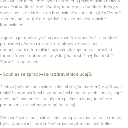
Výslovně zmocňujeme výše uvedeného pojišťovacího makléře,
aby učinil veškerá prohlášení a/nebo podnikl veškeré kroky v
souvislosti s elektronickou komunikací v souladu s § 5a VersVG,
zejména následující pro sjednání a zrušení elektronické
komunikace.
Zejména je pověřený zástupce rovněž oprávněn činit veškerá
prohlášení a/nebo činit veškeré úkony v souvislosti s
odsouhlasením formálních náležitostí, zejména písemných
formulářových dohod ve smyslu § 5a odst. 2 a § 15a odst. 2
VersVG je oprávněn.
– Souhlas se zpracováním zdravotních údajů:
Tímto výslovně souhlasíme s tím, aby výše uvedený pojišťovací
makléř shromažďoval a zpracovával naše zdravotní údaje, např.
celou naši anamnézu, za účelem plnění smlouvy (např. pro
posouzení a uzavření pojistné ochrany).
Výslovně také souhlasíme s tím, že zpracovávané údaje mohou
být v rámci plnění předmětné smlouvy předány také třetím